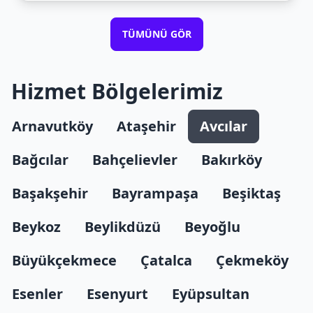
TÜMÜNÜ GÖR
Hizmet Bölgelerimiz
Arnavutköy
Ataşehir
Avcılar
Bağcılar
Bahçelievler
Bakırköy
Başakşehir
Bayrampaşa
Beşiktaş
Beykoz
Beylikdüzü
Beyoğlu
Büyükçekmece
Çatalca
Çekmeköy
Esenler
Esenyurt
Eyüpsultan