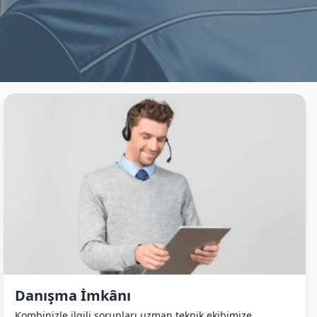
Danışma İmkânı
Kombinizle ilgili sorunları uzman teknik ekibimize