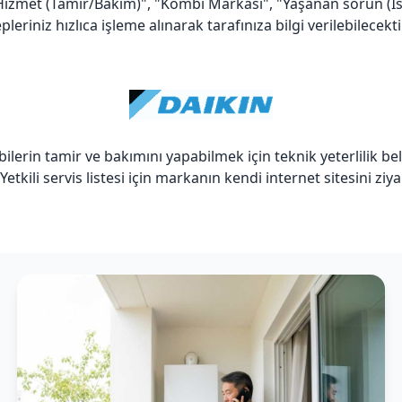
izmet (Tamir/Bakım)", "Kombi Markası", "Yaşanan sorun (Isıtm
eriniz hızlıca işleme alınarak tarafınıza bilgi verilebilecektir
lerin tamir ve bakımını yapabilmek için teknik yeterlilik be
. Yetkili servis listesi için markanın kendi internet sitesini z