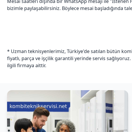
Mesai saatleri dışında bir WhatsApp mesajı ile "İstenen H
bizimle paylaşabilirsiniz. Böylece mesai başladığında talepl
* Uzman teknisyenlerimiz, Türkiye'de satılan bütün kombi
fiyatlı, parça ve işçilik garantili yerinde servis sağlıyoruz
ilgili firmaya aittir.