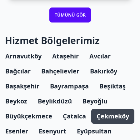
TÜMÜNÜ GÖR
Hizmet Bölgelerimiz
Arnavutköy
Ataşehir
Avcılar
Bağcılar
Bahçelievler
Bakırköy
Başakşehir
Bayrampaşa
Beşiktaş
Beykoz
Beylikdüzü
Beyoğlu
Büyükçekmece
Çatalca
Çekmeköy
Esenler
Esenyurt
Eyüpsultan