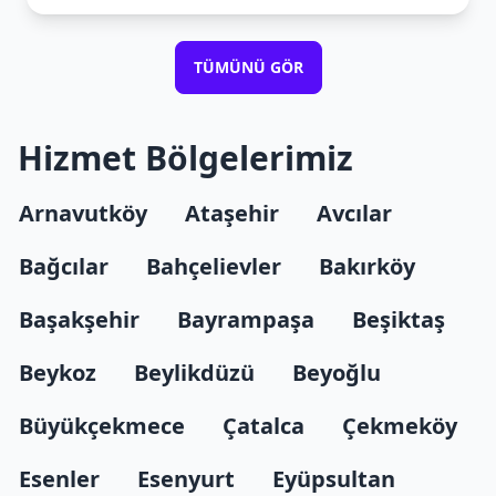
TÜMÜNÜ GÖR
Hizmet Bölgelerimiz
Arnavutköy
Ataşehir
Avcılar
Bağcılar
Bahçelievler
Bakırköy
Başakşehir
Bayrampaşa
Beşiktaş
Beykoz
Beylikdüzü
Beyoğlu
Büyükçekmece
Çatalca
Çekmeköy
Esenler
Esenyurt
Eyüpsultan