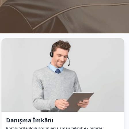
Danışma İmkânı
Kombinizle ilgili sorunları uzman teknik ekibimize