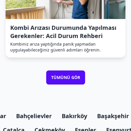
Kombi Arızası Durumunda Yapılması
Gerekenler: Acil Durum Rehberi
Kombiniz arıza yaptığında panik yapmadan
uygulayabileceğiniz güvenli adımları öğrenin.
TÜMÜNÜ GÖR
lar
Bahçelievler
Bakırköy
Başakşehir
Çatalca
Çekmeköy
Esenler
Esenyur