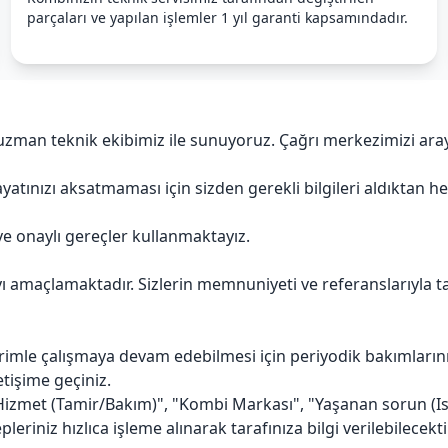
parçaları ve yapılan işlemler 1 yıl garanti kapsamındadır.
man teknik ekibimiz ile sunuyoruz. Çağrı merkezimizi arayar
atınızı aksatmaması için sizden gerekli bilgileri aldıktan h
ve onaylı gereçler kullanmaktayız.
maçlamaktadır. Sizlerin memnuniyeti ve referanslarıyla tanı
rimle çalışmaya devam edebilmesi için periyodik bakımların
etişime geçiniz.
izmet (Tamir/Bakım)", "Kombi Markası", "Yaşanan sorun (Isıtm
eriniz hızlıca işleme alınarak tarafınıza bilgi verilebilecektir