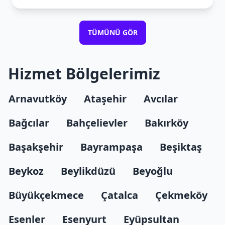
TÜMÜNÜ GÖR
Hizmet Bölgelerimiz
Arnavutköy
Ataşehir
Avcılar
Bağcılar
Bahçelievler
Bakırköy
Başakşehir
Bayrampaşa
Beşiktaş
Beykoz
Beylikdüzü
Beyoğlu
Büyükçekmece
Çatalca
Çekmeköy
Esenler
Esenyurt
Eyüpsultan