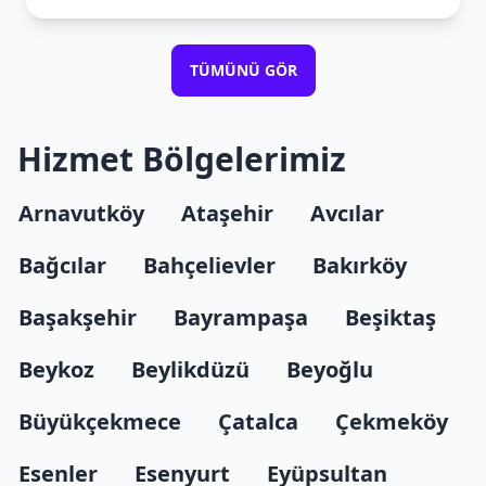
TÜMÜNÜ GÖR
Hizmet Bölgelerimiz
Arnavutköy
Ataşehir
Avcılar
Bağcılar
Bahçelievler
Bakırköy
Başakşehir
Bayrampaşa
Beşiktaş
Beykoz
Beylikdüzü
Beyoğlu
Büyükçekmece
Çatalca
Çekmeköy
Esenler
Esenyurt
Eyüpsultan