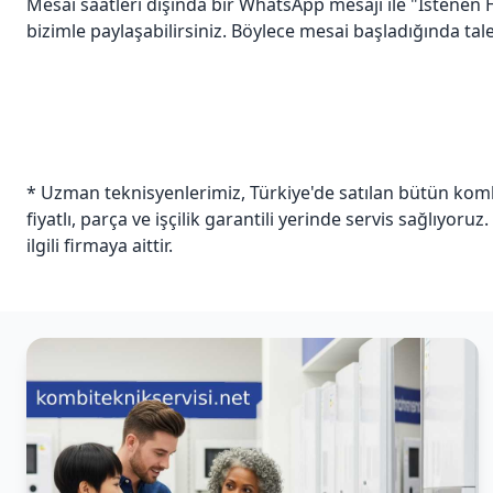
Mesai saatleri dışında bir WhatsApp mesajı ile "İstenen H
bizimle paylaşabilirsiniz. Böylece mesai başladığında talepl
* Uzman teknisyenlerimiz, Türkiye'de satılan bütün kombi
fiyatlı, parça ve işçilik garantili yerinde servis sağlıyoruz
ilgili firmaya aittir.