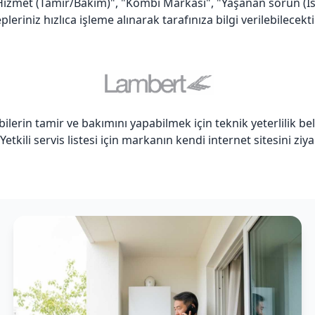
izmet (Tamir/Bakım)", "Kombi Markası", "Yaşanan sorun (Isıtm
eriniz hızlıca işleme alınarak tarafınıza bilgi verilebilecektir
lerin tamir ve bakımını yapabilmek için teknik yeterlilik be
. Yetkili servis listesi için markanın kendi internet sitesini z