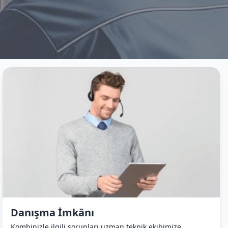
Danışma İmkânı
Kombinizle ilgili sorunları uzman teknik ekibimize