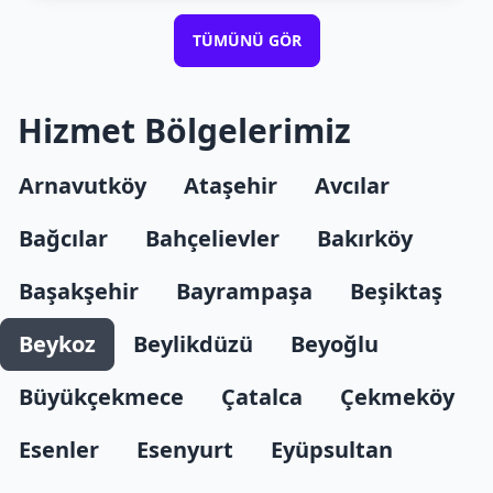
TÜMÜNÜ GÖR
Hizmet Bölgelerimiz
Arnavutköy
Ataşehir
Avcılar
Bağcılar
Bahçelievler
Bakırköy
Başakşehir
Bayrampaşa
Beşiktaş
Beykoz
Beylikdüzü
Beyoğlu
Büyükçekmece
Çatalca
Çekmeköy
Esenler
Esenyurt
Eyüpsultan