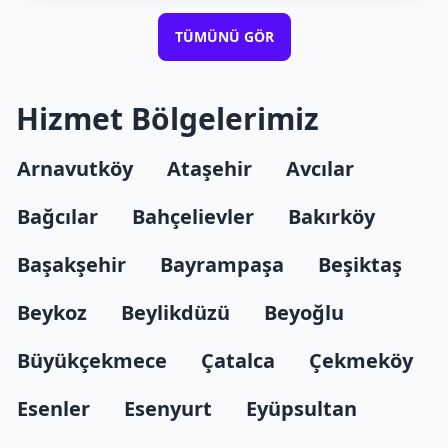
TÜMÜNÜ GÖR
Hizmet Bölgelerimiz
Arnavutköy
Ataşehir
Avcılar
Bağcılar
Bahçelievler
Bakırköy
Başakşehir
Bayrampaşa
Beşiktaş
Beykoz
Beylikdüzü
Beyoğlu
Büyükçekmece
Çatalca
Çekmeköy
Esenler
Esenyurt
Eyüpsultan