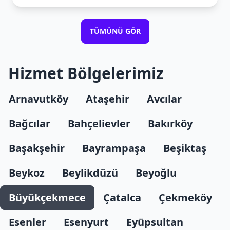
TÜMÜNÜ GÖR
Hizmet Bölgelerimiz
Arnavutköy
Ataşehir
Avcılar
Bağcılar
Bahçelievler
Bakırköy
Başakşehir
Bayrampaşa
Beşiktaş
Beykoz
Beylikdüzü
Beyoğlu
Büyükçekmece
Çatalca
Çekmeköy
Esenler
Esenyurt
Eyüpsultan